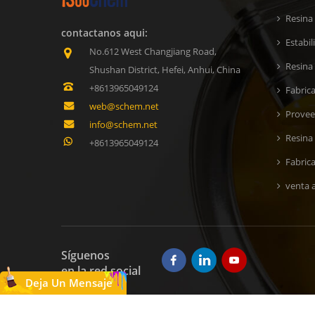
Resina
contactanos aqui:
Estabi
No.612 West Changjiang Road,
Resina 
Shushan District, Hefei, Anhui, China
+8613965049124
Fabric
web@schem.net
Provee
info@schem.net
Resina
+8613965049124
Fabric
venta a
Síguenos
en la red social
Deja Un Mensaje