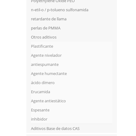
Polyethylene Oxide PEO
n-etil-o / p-tolueno sulfonamida
retardante de llama
perlas de PMMA
Otros aditivos
Plastificante
Agente nivelador
antiespumante
Agente humectante
ácido dímero
Erucamida
Agente antiestático
Espesante
inhibidor
Aditivos Base de datos CAS