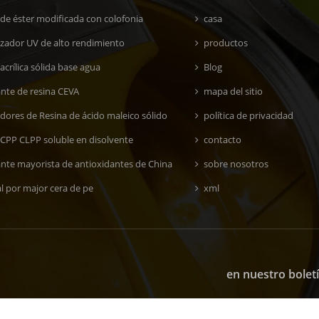
 de éster modificada con colofonia
casa
lizador UV de alto rendimiento
productos
acrílica sólida base agua
Blog
ante de resina CEVA
mapa del sitio
dores de Resina de ácido maleico sólido
política de privacidad
 CPP CLPP soluble en disolvente
contacto
ante mayorista de antioxidantes de China
sobre nosotros
l por major cera de pe
xml
en nuestro bolet