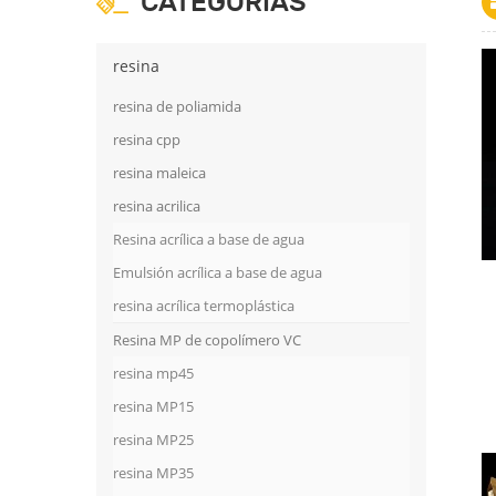
CATEGORÍAS
resina
resina de poliamida
resina cpp
resina maleica
resina acrilica
Resina acrílica a base de agua
Emulsión acrílica a base de agua
resina acrílica termoplástica
Resina MP de copolímero VC
resina mp45
resina MP15
resina MP25
resina MP35