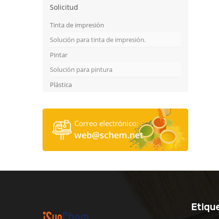
Solicitud
Tinta de impresión
Solución para tinta de impresión.
Pintar
Solución para pintura
Plástica
Correo electrónico:
web@schem.net
Etiqu