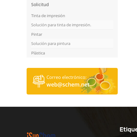
Solicitud
Tinta de impresión
Solución para tinta de impresión.
Pintar
Solución para pintura
Plástica
Correo electrónico:
web@schem.net
Etiqu