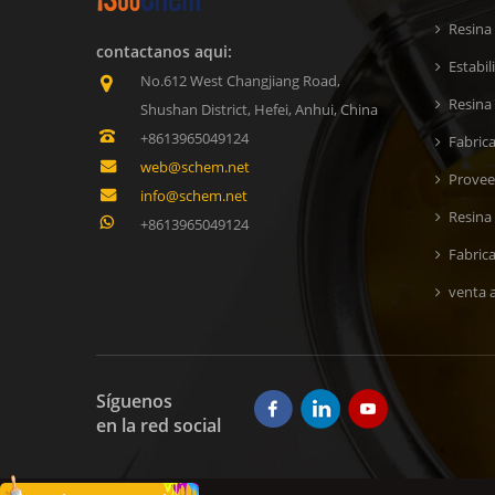
Resina
contactanos aqui:
Estabi
No.612 West Changjiang Road,
Resina 
Shushan District, Hefei, Anhui, China
+8613965049124
Fabric
web@schem.net
Provee
info@schem.net
Resina
+8613965049124
Fabric
venta a
Síguenos
en la red social