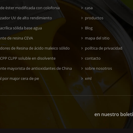
 de éster modificada con colofonia
casa
lizador UV de alto rendimiento
productos
acrílica sólida base agua
Blog
ante de resina CEVA
mapa del sitio
dores de Resina de ácido maleico sólido
política de privacidad
 CPP CLPP soluble en disolvente
contacto
ante mayorista de antioxidantes de China
sobre nosotros
l por major cera de pe
xml
en nuestro bolet