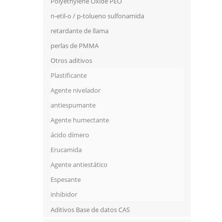
Polyethylene Oxide PEO
n-etil-o / p-tolueno sulfonamida
retardante de llama
perlas de PMMA
Otros aditivos
Plastificante
Agente nivelador
antiespumante
Agente humectante
ácido dímero
Erucamida
Agente antiestático
Espesante
inhibidor
Aditivos Base de datos CAS