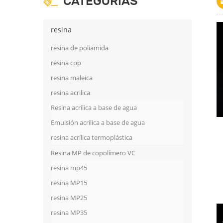
CATEGORÍAS
resina
resina de poliamida
resina cpp
resina maleica
resina acrilica
Resina acrílica a base de agua
Emulsión acrílica a base de agua
resina acrílica termoplástica
Resina MP de copolímero VC
resina mp45
resina MP15
resina MP25
resina MP35