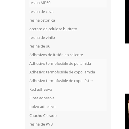
resina MP60
resina de ceva
resina cetónica
acetato de celulosa butirato
resina de vinilo
resina de pu
Adhesivos de fusión en caliente
Adhesivo termofusible de poliamida
Adhesivo termofusible de copoliamida
Adhesivo termofusible de copoliéster
Red adhesiva
Cinta adhesiva
polvo adhesivo
Caucho Clorado
resina de PVB