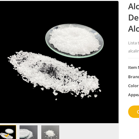
Al
De
Al
Lista 
alcali
Item 
Bran
Color
Appe