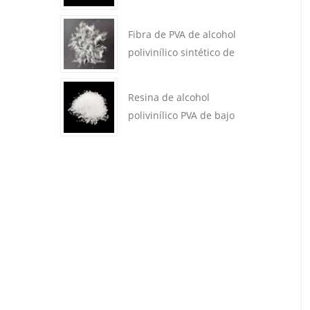
polivinílico PVOH
Fibra de PVA de alcohol
polivinílico sintético de
alto módulo para
reemplazar el asbesto
Resina de alcohol
industrial
polivinílico PVA de bajo
contenido alcalino
Fibra de alcohol polivinílico
Resina de PVA de alcohol