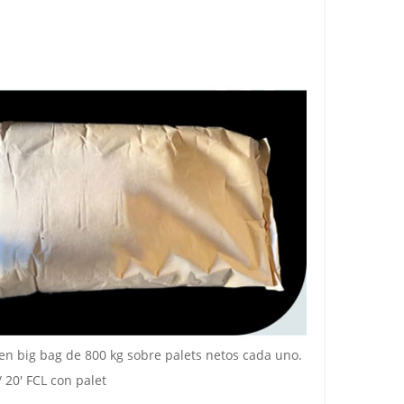
 en big bag de 800 kg sobre palets netos cada uno.
 20' FCL con palet