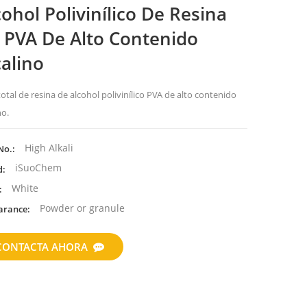
cohol Polivinílico De Resina
 PVA De Alto Contenido
calino
total de
resina de alcohol polivinílico PVA de alto contenido
no
.
High Alkali
No.:
iSuoChem
d:
White
:
Powder or granule
arance:
CONTACTA AHORA