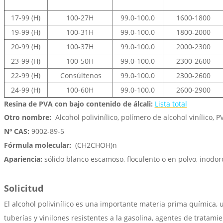
17-99 (H)
100-27H
99.0-100.0
1600-1800
19-99 (H)
100-31H
99.0-100.0
1800-2000
20-99 (H)
100-37H
99.0-100.0
2000-2300
23-99 (H)
100-50H
99.0-100.0
2300-2600
22-99 (H)
Consúltenos
99.0-100.0
2300-2600
24-99 (H)
100-60H
99.0-100.0
2600-2900
Resina de PVA
con bajo contenido de álcali:
Lista
total
Otro nombre:
Alcohol polivinílico, polímero de alcohol vinílico, 
Nº CAS:
9002-89-5
Fórmula molecular:
(CH2CHOH)n
Apariencia:
sólido blanco escamoso, floculento o en polvo, inodor
Solicitud
El alcohol polivinílico es una importante materia prima química, ut
tuberías y vinilones resistentes a la gasolina, agentes de tratam